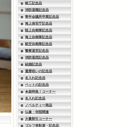
竣工記念品
消防退職記念品
青年会議所卒業記念品
海上保安庁記念品
陸上自衛隊記念品
海上自衛隊記念品
航空自衛隊記念品
警察退官記念品
消防退団記念品
結婚記念品
還暦祝いの記念品
名入れ記念品
ペットの記念品
★超特急！コーナー
名入れ記念品
ノベルティー商品
仏像・寺院関連
大量割引コーナー
ゴルフ表彰盾・記念品