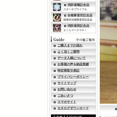
消防退職記念品
スターオブライフも
自衛隊退官記念品
陸海空自衛隊退官記念品
消防退団記念品
さくらマークＯＫ！
ご購入までの流れ
よく頂くご質問
データ入稿について
お客様の声＆納品実績
特定商取引表記
プライバシーポリシー
サイトマップ
お問い合わせ
ごあいさつ
スマホサイト
カタログダウンロード