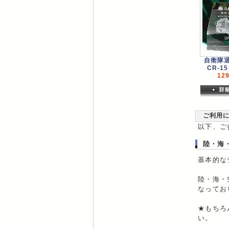
自衛隊
CR-1
12
ご利用
以下、ご
陸・海
基本的な
陸・海・
なってお
★もちろ
い。