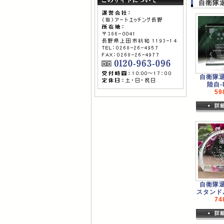
自衛隊
自衛隊
陸自-
59
自衛隊
スタンド
74