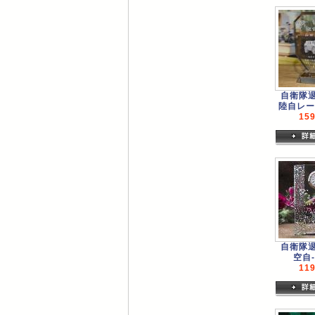
自衛隊
陸自レー
15
自衛隊
空自-
11