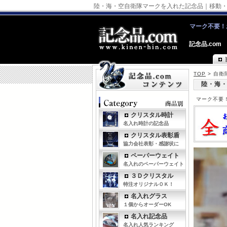
陸・海・空自衛隊マークを入れた記念品｜移動
マーク不要！
記念品.com
TOP
> 自
陸・海
マーク不要
クリスタル時計
名入れ時計の記念品
クリスタル表彰盾
協力会社表彰・感謝状に
ペーパーウェイト
名入れのペーパーウェイト
３Ｄクリスタル
特注オリジナルＯＫ！
名入れグラス
１個からオーダーOK
名入れ記念品
名入れ人気ランキング