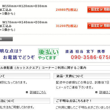
：
W150mm×H120mm×D30mm
加工込み
24980円(税込)
＝1個から）
：
W170mm×H140mm×D30mm
加工込み
31200円(税込)
＝1個から）
タル表彰盾（カットスクエア）
コーナーご利用に関するご案内