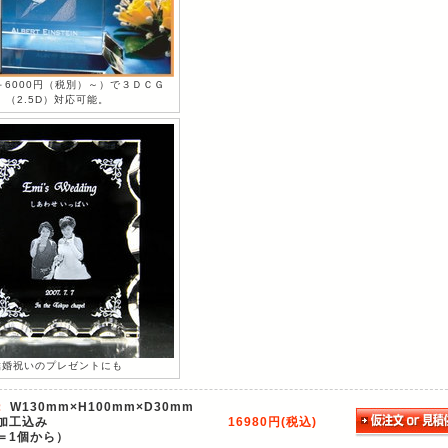
＋6000円（税別）～）で３ＤＣＧ
（2.5D）対応可能。
結婚祝いのプレゼントにも
：
W130mm×H100mm×D30mm
加工込み
16980円(税込)
＝1個から）