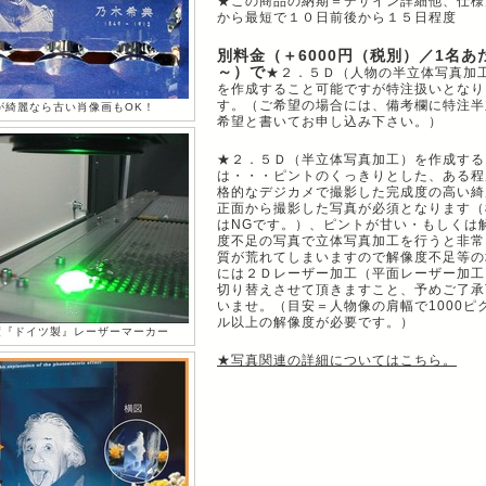
★この商品の納期＝デザイン詳細他、仕様
から最短で１０日前後から１５日程度
別料金（＋6000円（税別）／1名あ
～）で
★２．５Ｄ（人物の半立体写真加
を作成すること可能ですが特注扱いとなり
す。（ご希望の場合には、備考欄に特注半
が綺麗なら古い肖像画もOK！
希望と書いてお申し込み下さい。）
★２．５Ｄ（半立体写真加工）を作成する
は・・・ピントのくっきりとした、ある程
格的なデジカメで撮影した完成度の高い綺
正面から撮影した写真が必須となります（
はNGです。）、ピントが甘い・もしくは
度不足の写真で立体写真加工を行うと非常
質が荒れてしまいますので解像度不足等の
には２Ｄレーザー加工（平面レーザー加工
切り替えさせて頂きますこと、予めご了承
いませ。（目安＝人物像の肩幅で1000ピ
ル以上の解像度が必要です。）
度『ドイツ製』レーザーマーカー
★写真関連の詳細についてはこちら。