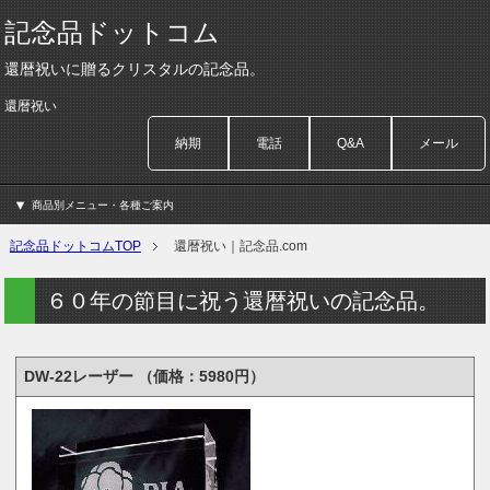
記念品ドットコム
還暦祝いに贈るクリスタルの記念品。
還暦祝い
納期
電話
Q&A
メール
商品別メニュー・各種ご案内
記念品ドットコムTOP
還暦祝い｜記念品.com
６０年の節目に祝う還暦祝いの記念品。
DW-22レーザー （価格：5980円）