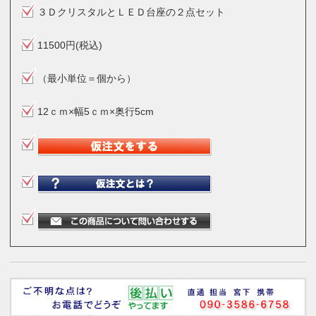
３ＤクリスタルとＬＥＤ台座の２点セット
11500円(税込)
（最小単位＝個から）
12ｃｍ×幅5ｃｍ×奥行5cm