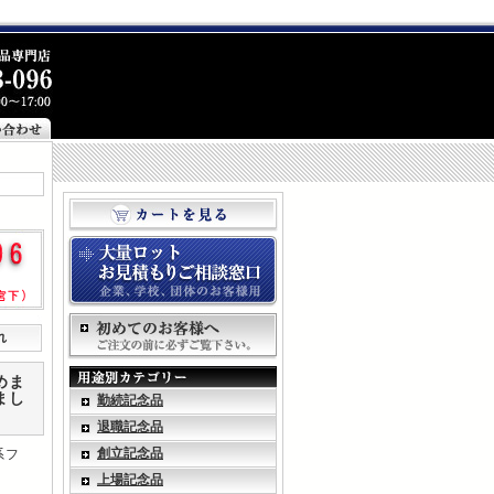
れ
めま
まし
勤続記念品
退職記念品
創立記念品
系フ
上場記念品