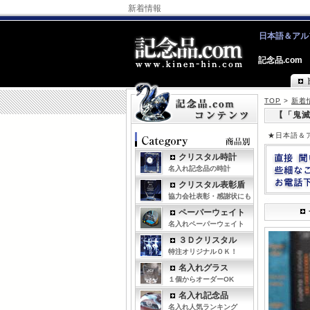
新着情報
日本語＆アル
記念品.com
TOP
>
新着
【「鬼滅
★日本語＆
クリスタル時計
名入れ記念品の時計
クリスタル表彰盾
協力会社表彰・感謝状にも
ペーパーウェイト
名入れペーパーウェイト
３Ｄクリスタル
特注オリジナルＯＫ！
名入れグラス
１個からオーダーOK
名入れ記念品
名入れ人気ランキング