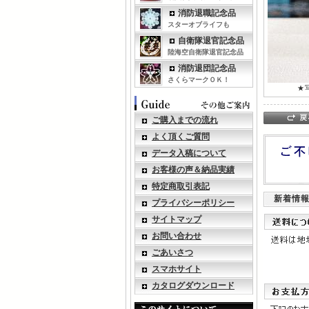
消防退職記念品
スターオブライフも
自衛隊退官記念品
陸海空自衛隊退官記念品
消防退団記念品
さくらマークＯＫ！
★
ご購入までの流れ
よく頂くご質問
データ入稿について
お客様の声＆納品実績
特定商取引表記
新着情
プライバシーポリシー
サイトマップ
お問い合わせ
ごあいさつ
スマホサイト
カタログダウンロード