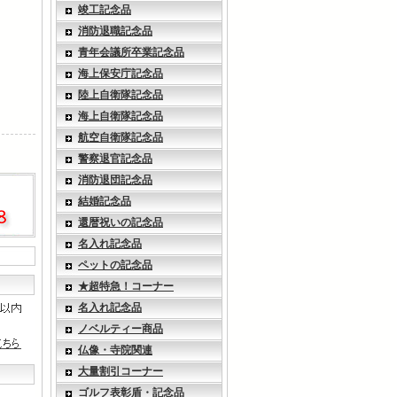
竣工記念品
消防退職記念品
青年会議所卒業記念品
海上保安庁記念品
陸上自衛隊記念品
海上自衛隊記念品
航空自衛隊記念品
警察退官記念品
消防退団記念品
結婚記念品
還暦祝いの記念品
名入れ記念品
ペットの記念品
★超特急！コーナー
名入れ記念品
ノベルティー商品
仏像・寺院関連
大量割引コーナー
ゴルフ表彰盾・記念品