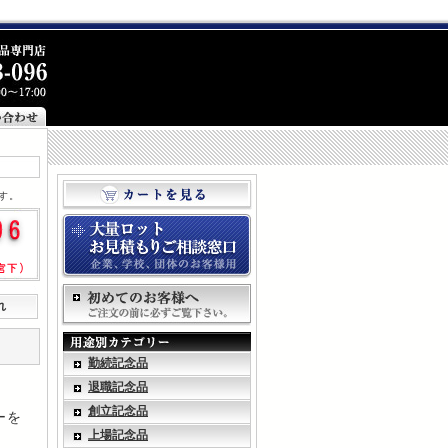
す。
れ
勤続記念品
退職記念品
創立記念品
ーを
上場記念品