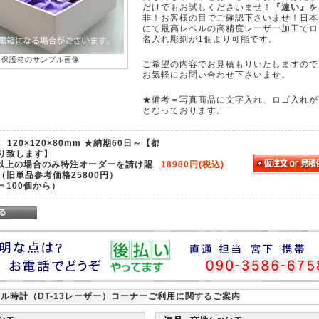
だけでもお試しくださいませ！
『違い』
を
非！お客様の目でご確認下さいませ！日本
にて最高レベルの高精度レーザー加工でロ
名入れ彫刻が1個より可能です。
保護箱のサンプル画像
ご希望の内容でお見積もりいたしますので
お気軽にお問い合わせ下さいませ。
★備考＝写真商品に文字入れ、ロゴ入れが
となっております。
：
120×120×80mm ★納期60日～【都
り致します】
個以上の場合のみ特注オーダーを請け賜
18980円(税込)
（旧単品参考価格25800円）
＝100個から）
ル時計（DT-13レーザー）
コーナーご利用に関するご案内