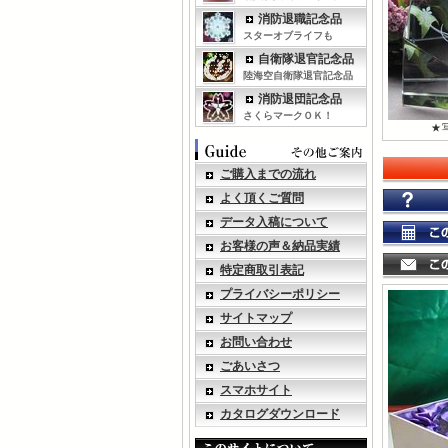
消防退職記念品
スターオブライフも
自衛隊退官記念品
陸海空自衛隊退官記念品
消防退団記念品
さくらマークＯＫ！
★
ご購入までの流れ
よく頂くご質問
データ入稿について
お客様の声＆納品実績
特定商取引表記
プライバシーポリシー
サイトマップ
お問い合わせ
ごあいさつ
スマホサイト
カタログダウンロード