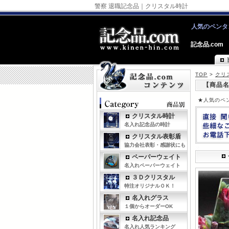
警察 退職記念品｜クリスタル時計
人気のペンタ
記念品.com
TOP
>
クリ
【商品名
★人気のペ
クリスタル時計
名入れ記念品の時計
クリスタル表彰盾
協力会社表彰・感謝状にも
ペーパーウェイト
名入れペーパーウェイト
３Ｄクリスタル
特注オリジナルＯＫ！
名入れグラス
１個からオーダーOK
名入れ記念品
名入れ人気ランキング