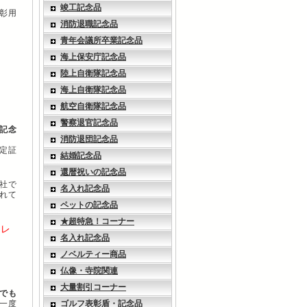
竣工記念品
彰用
消防退職記念品
青年会議所卒業記念品
海上保安庁記念品
陸上自衛隊記念品
海上自衛隊記念品
航空自衛隊記念品
警察退官記念品
記念
消防退団記念品
定証
結婚記念品
還暦祝いの記念品
社で
名入れ記念品
れて
ペットの記念品
★超特急！コーナー
イレ
名入れ記念品
ノベルティー商品
仏像・寺院関連
大量割引コーナー
でも
一度
ゴルフ表彰盾・記念品