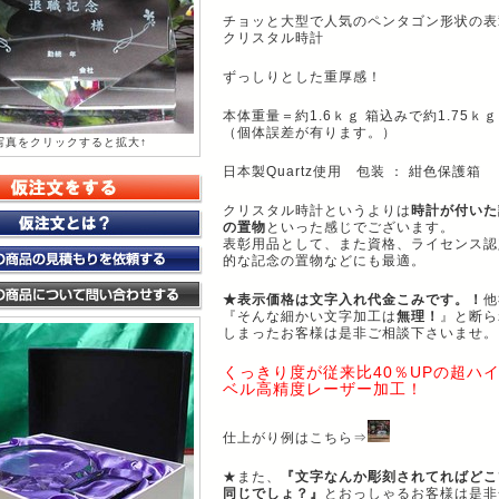
チョッと大型で人気のペンタゴン形状の表
クリスタル時計
ずっしりとした重厚感！
本体重量＝約1.6ｋｇ 箱込みで約1.75ｋｇ
（個体誤差が有ります。）
写真をクリックすると拡大↑
日本製Quartz使用 包装 ： 紺色保護箱
クリスタル時計というよりは
時計が付いた
の置物
といった感じでございます。
表彰用品として、また資格、ライセンス認
的な記念の置物などにも最適。
★表示価格は文字入れ代金こみです。！
他
『そんな細かい文字加工は
無理！
』と断ら
しまったお客様は是非ご相談下さいませ。
くっきり度が従来比40％UPの超ハ
ベル高精度レーザー加工！
仕上がり例はこちら⇒
★また、
『文字なんか彫刻されてればどこ
同じでしょ？』
とおっしゃるお客様は是非