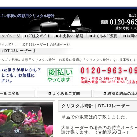
ゴン形状の表彰用クリスタル時計
スタル時計
> 【DT-13レーザー】の詳細ページ
：DT-13レーザー 】
ンタゴン形状の表彰用クリスタル時計 | お客様に最適な「クリスタル時計」をご提案致しま
一覧に戻る
よくあるご質問
納期＆納品の流
クリスタル時計｜DT-13レーザー
単品での販売は終了致しました。
大量オーダーの場合のみ特注オーダ
請け賜ります。（★納期60日～）