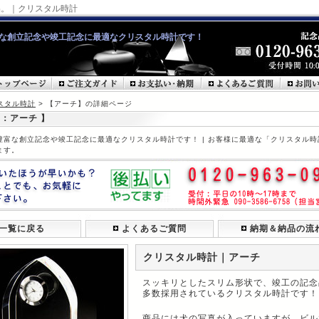
品。｜クリスタル時計
な創立記念や竣工記念に最適なクリスタル時計です！
スタル時計
> 【アーチ】の詳細ページ
：アーチ 】
豊富な創立記念や竣工記念に最適なクリスタル時計です！ | お客様に最適な「クリスタル時
ます。
一覧に戻る
よくあるご質問
納期＆納品の流
クリスタル時計｜アーチ
スッキリとしたスリム形状で、竣工の記念
多数採用されているクリスタル時計です！
商品には犬の写真が入っていますが、ビル