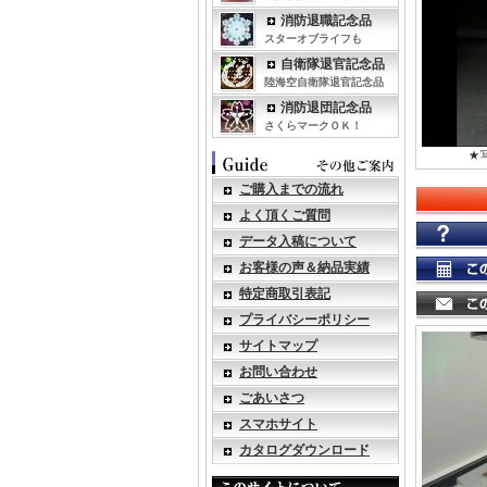
消防退職記念品
スターオブライフも
自衛隊退官記念品
陸海空自衛隊退官記念品
消防退団記念品
さくらマークＯＫ！
★
ご購入までの流れ
よく頂くご質問
データ入稿について
お客様の声＆納品実績
特定商取引表記
プライバシーポリシー
サイトマップ
お問い合わせ
ごあいさつ
スマホサイト
カタログダウンロード