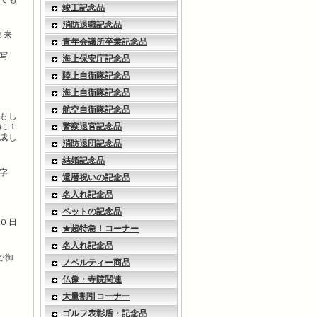
竣工記念品
消防退職記念品
出来
青年会議所卒業記念品
写
海上保安庁記念品
陸上自衛隊記念品
海上自衛隊記念品
航空自衛隊記念品
もし
に１
警察退官記念品
成し
消防退団記念品
結婚記念品
字
還暦祝いの記念品
名入れ記念品
ペットの記念品
０日
★超特急！コーナー
名入れ記念品
で御
ノベルティー商品
仏像・寺院関連
大量割引コーナー
ゴルフ表彰盾・記念品