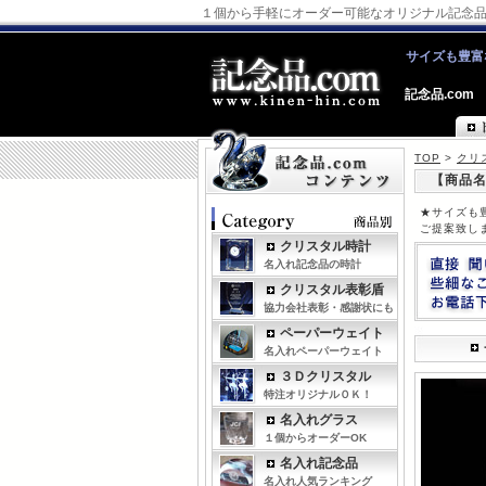
１個から手軽にオーダー可能なオリジナル記念
サイズも豊富
記念品.com
TOP
>
クリ
【商品名
★サイズも
ご提案致し
クリスタル時計
名入れ記念品の時計
クリスタル表彰盾
協力会社表彰・感謝状にも
ペーパーウェイト
名入れペーパーウェイト
３Ｄクリスタル
特注オリジナルＯＫ！
名入れグラス
１個からオーダーOK
名入れ記念品
名入れ人気ランキング