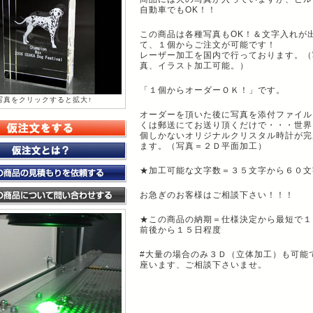
自動車でもOK！！
この商品は各種写真もOK！＆文字入れが
て、１個からご注文が可能です！
レーザー加工を国内で行っております。（
真、イラスト加工可能。）
「１個からオーダーＯＫ！」です。
写真をクリックすると拡大↑
オーダーを頂いた後に写真を添付ファイル
くは郵送にてお送り頂くだけで・・・世界
個しかないオリジナルクリスタル時計が完
ます。（写真＝２Ｄ平面加工）
★加工可能な文字数＝３５文字から６０文
お急ぎのお客様はご相談下さい！！！
★この商品の納期＝仕様決定から最短で１
前後から１５日程度
#大量の場合のみ３Ｄ（立体加工）も可能
座います、ご相談下さいませ。