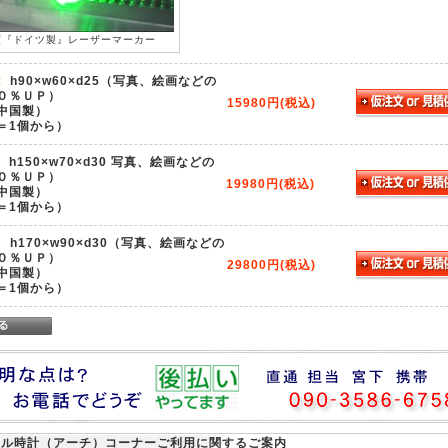
度『ドイツ製』レーザーマーカー
：
h90×w60×d25（写真、絵画などの
０％ＵＰ）
15980円(税込)
中国製）
＝1個から）
：
h150×w70×d30 写真、絵画などの
０％ＵＰ）
19980円(税込)
中国製）
＝1個から）
：
h170×w90×d30（写真、絵画などの
０％ＵＰ）
29800円(税込)
中国製）
＝1個から）
タル時計（アーチ）
コーナーご利用に関するご案内