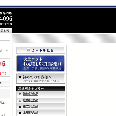
計」を
れ
勤続記念品
退職記念品
品に
創立記念品
上場記念品
でも