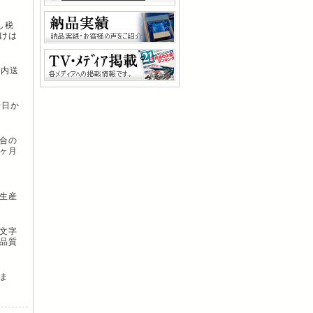
し税
けは
国内送
0日か
合の
ヶ月
生産
文字
品質
ま