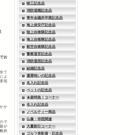
竣工記念品
消防退職記念品
青年会議所卒業記念品
海上保安庁記念品
ま
陸上自衛隊記念品
海上自衛隊記念品
航空自衛隊記念品
警察退官記念品
でお
消防退団記念品
結婚記念品
全て
還暦祝いの記念品
によ
実現
名入れ記念品
ペットの記念品
★超特急！コーナー
名入れ記念品
かか
ノベルティー商品
仏像・寺院関連
ので
題が
大量割引コーナー
般的
ゴルフ表彰盾・記念品