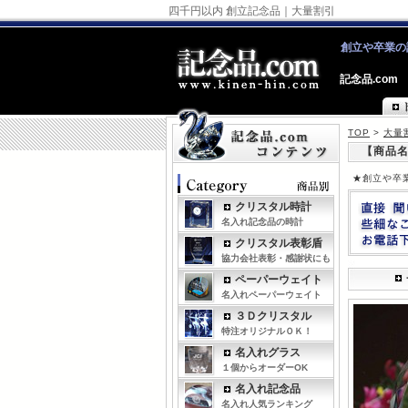
四千円以内 創立記念品｜大量割引
創立や卒業の
記念品.com
TOP
>
大量
【商品名
★創立や卒
クリスタル時計
名入れ記念品の時計
クリスタル表彰盾
協力会社表彰・感謝状にも
ペーパーウェイト
名入れペーパーウェイト
３Ｄクリスタル
特注オリジナルＯＫ！
名入れグラス
１個からオーダーOK
名入れ記念品
名入れ人気ランキング