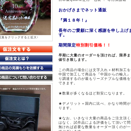
おかげさまでネット通販
『満１８年！』
長年のご愛顧に深く感謝を申し上げ
す。
写真をクリックすると拡大↑
期間限定
特別割引価格！！
早期に大量のオーダーを頂ければ、限界ま
値引き致します。
この商品の場合には文字入れ＋材料加工を
中国で加工して商品を『中国からの輸入』
り調達するのが最もリーズナブルな価格を
できます。
★数量が多くなるほど割安になります。
★デメリット＝国内に比べ、かなり時間が
ります。
★なお、いきなり大量の商品をご注文頂く
はなく、試作品による評価をして頂いて問
無ければ必要な数量をオーダー頂くのが一