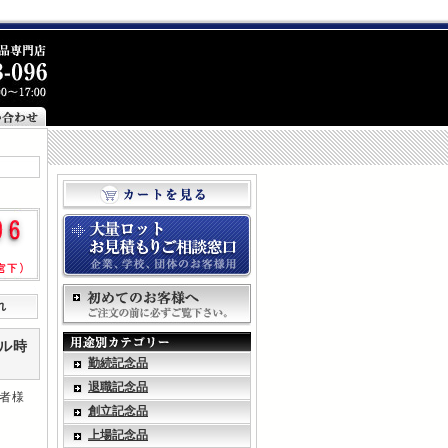
れ
タル時
勤続記念品
退職記念品
者様
創立記念品
上場記念品