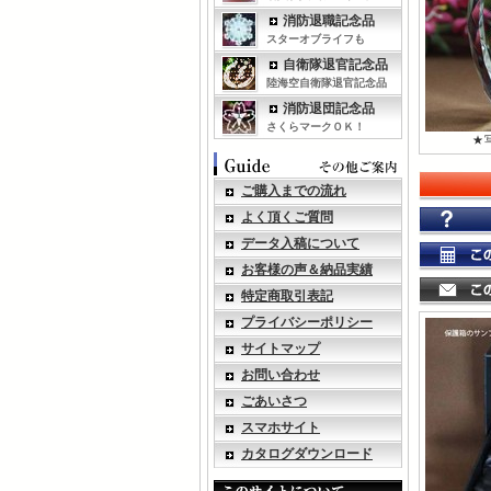
消防退職記念品
スターオブライフも
自衛隊退官記念品
陸海空自衛隊退官記念品
消防退団記念品
さくらマークＯＫ！
★
ご購入までの流れ
よく頂くご質問
データ入稿について
お客様の声＆納品実績
特定商取引表記
プライバシーポリシー
サイトマップ
お問い合わせ
ごあいさつ
スマホサイト
カタログダウンロード