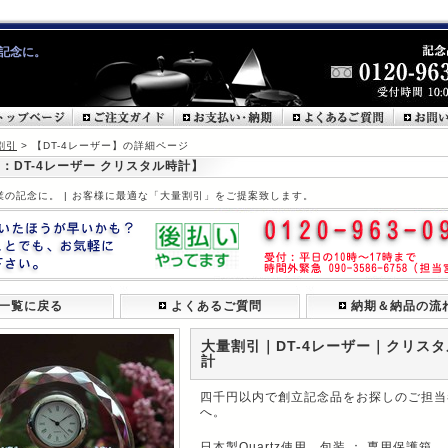
記念に。
割引
> 【DT-4レーザー】の詳細ページ
：DT-4レーザー クリスタル時計】
業の記念に。 | お客様に最適な「大量割引」をご提案致します。
一覧に戻る
よくあるご質問
納期＆納品の流
大量割引｜DT-4レーザー｜クリス
計
四千円以内で創立記念品をお探しのご担当
へ。
日本製Quartz使用 包装 ： 専用保護箱