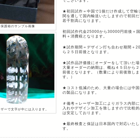
でございます。
★初回試作＝中国で1個だけ作成して空輸
関を通して国内輸送いたしますので初回だ
若干割高になります。
保護箱のサンプル画像
初回試作代金25000から30000円前後＋
料＋消費税となります。
★試作期間＝デザイン打ち合わせ期間＋2
ら２５日前後となります。
★試作品評価後にオーダーをして頂いた場
大量オーダーの納期は、概ね４５日から２
前後となります。（数量により前後致しま
す。）
★コスト低減のため、大量の場合には中国
の製品になります。
＃備考＝レーザー加工によりガラス内部に
入れやデザイン加工を致しますので比較的
ーザーで文字が中には入ります。
は安定しております。
★最終検査と保証は日本国内で対応いたし
す。