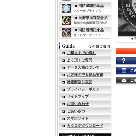
消防退職記念品
スターオブライフも
自衛隊退官記念品
陸海空自衛隊退官記念品
消防退団記念品
さくらマークＯＫ！
★
ご購入までの流れ
よく頂くご質問
データ入稿について
お客様の声＆納品実績
特定商取引表記
プライバシーポリシー
サイトマップ
お問い合わせ
ごあいさつ
スマホサイト
カタログダウンロード