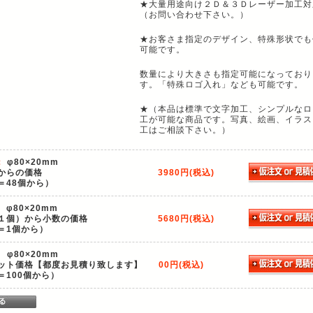
★大量用途向け２Ｄ＆３Ｄレーザー加工対
（お問い合わせ下さい。）
★お客さま指定のデザイン、特殊形状でも
可能です。
数量により大きさも指定可能になっており
す。「特殊ロゴ入れ」なども可能です。
★（本品は標準で文字加工、シンプルなロ
工が可能な商品です。写真、絵画、イラス
工はご相談下さい。）
：
φ80×20mm
からの価格
3980円(税込)
＝48個から）
：
φ80×20mm
１個）から小数の価格
5680円(税込)
＝1個から）
：
φ80×20mm
ット価格【都度お見積り致します】
00円(税込)
＝100個から）