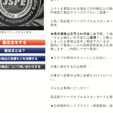
コストを重視される場合で100個以上の場
中国加工製品でリーズナブルにご提案！
人気！高品質でリーズナブル＆スタンダー
形状。
写真をクリックすると拡大↑
★表示価格は文字入れ代金こみです。！
他
『そんな細かい文字加工は
無理！
』と断ら
しまったお客様は是非ご相談下さいませ。
国内にて最高レベルの高精度彫刻名入れ加
致します。（内部レーザー彫刻）
★クラブや部活のチョットした記念に・・
大量に発注するのは無理・・
少量ずつ必要分な時に必要なだけリピート
い。
そんなお客様にピッタリ！
高品質でリーズナブル＆スタンダードな形
★日本国内サンドブラスト（表面彫刻）加