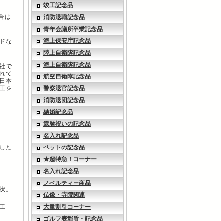
竣工記念品
合は
消防退職記念品
青年会議所卒業記念品
海上保安庁記念品
ドな
陸上自衛隊記念品
海上自衛隊記念品
社で
れて
航空自衛隊記念品
日本
工を
警察退官記念品
消防退団記念品
結婚記念品
還暦祝いの記念品
名入れ記念品
した
ペットの記念品
★超特急！コーナー
名入れ記念品
ノベルティー商品
状。
仏像・寺院関連
工
大量割引コーナー
ゴルフ表彰盾・記念品