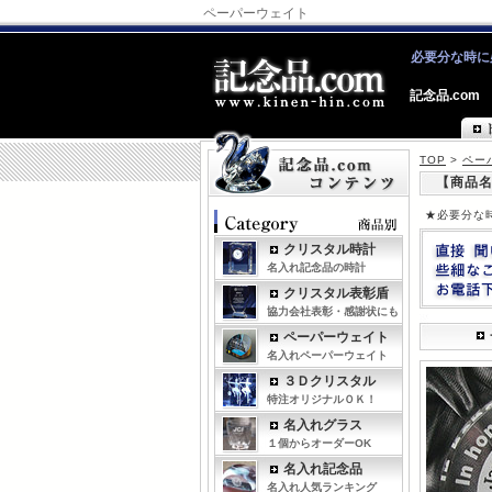
ペーパーウェイト
必要分な時に
記念品.com
TOP
>
ペー
【商品名
★必要分な
クリスタル時計
名入れ記念品の時計
クリスタル表彰盾
協力会社表彰・感謝状にも
ペーパーウェイト
名入れペーパーウェイト
３Ｄクリスタル
特注オリジナルＯＫ！
名入れグラス
１個からオーダーOK
名入れ記念品
名入れ人気ランキング