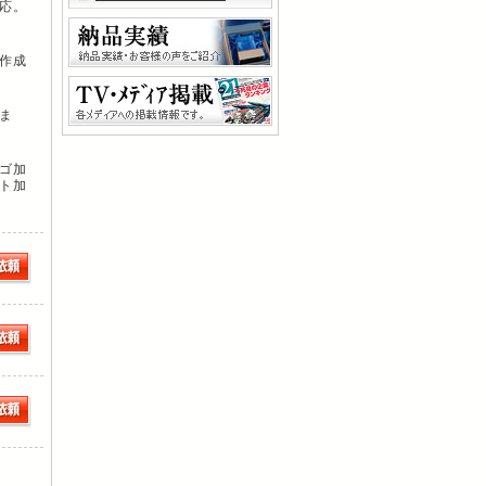
応。
作成
ま
ゴ加
ト加