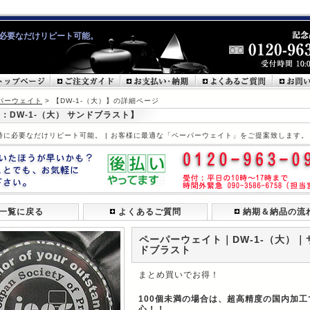
必要なだけリピート可能。
パーウェイト
> 【DW-1-（大）】の詳細ページ
：DW-1-（大） サンドブラスト】
時に必要なだけリピート可能。 | お客様に最適な「ペーパーウェイト」をご提案致します。
一覧に戻る
よくあるご質問
納期＆納品の流
ペーパーウェイト｜DW-1-（大）｜
ドブラスト
まとめ買いでお得！
100個未満の場合は、超高精度の国内加工
心！！