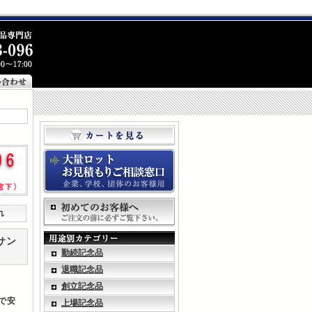
れ
サン
勤続記念品
退職記念品
創立記念品
で安
上場記念品