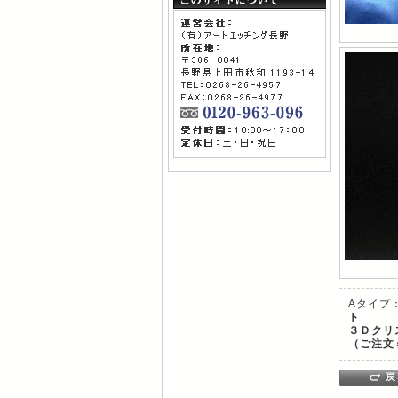
Aタイプ
ト
３Ｄクリ
（ご注文