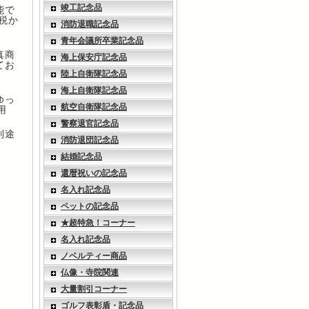
竣工記念品
能で
+税か
消防退職記念品
青年会議所卒業記念品
真商
海上保安庁記念品
てお
陸上自衛隊記念品
海上自衛隊記念品
ゆっ
航空自衛隊記念品
用
警察退官記念品
別途
消防退団記念品
結婚記念品
還暦祝いの記念品
名入れ記念品
ペットの記念品
★超特急！コーナー
名入れ記念品
ノベルティー商品
仏像・寺院関連
大量割引コーナー
ゴルフ表彰盾・記念品