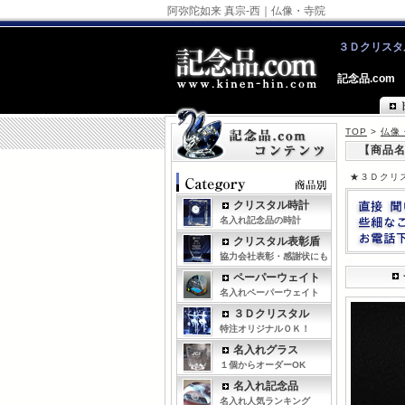
阿弥陀如来 真宗-西｜仏像・寺院
３Ｄクリスタ
記念品.com
TOP
>
仏像
【商品名
★３Ｄクリ
クリスタル時計
名入れ記念品の時計
クリスタル表彰盾
協力会社表彰・感謝状にも
ペーパーウェイト
名入れペーパーウェイト
３Ｄクリスタル
特注オリジナルＯＫ！
名入れグラス
１個からオーダーOK
名入れ記念品
名入れ人気ランキング