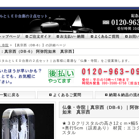
ルとＬＥＤ台座の２点セット
・寺院
> 【真宗西（DB-6）】の詳細ページ
：真宗西（DB-6） 阿弥陀如来 真宗西】
スタルとＬＥＤ台座の２点セット | お客様に最適な「仏像・寺院」をご提案致します。
一覧に戻る
よくあるご質問
納期＆納品の流
仏像・寺院｜真宗西（DB-6）｜阿
如来 真宗西
★３Ｄクリスタルの高さ12ｃｍ×幅
×奥行5cm（誤差あり） 材質：エコ
スタル