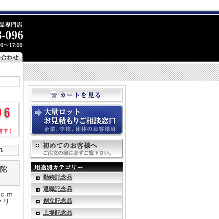
れ
弥陀
勤続記念品
退職記念品
5ｃｍ
クリ
創立記念品
上場記念品