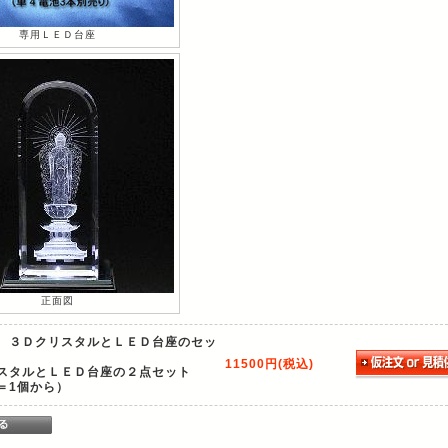
専用ＬＥＤ台座
正面図
：
３ＤクリスタルとＬＥＤ台座のセッ
11500円(税込)
スタルとＬＥＤ台座の２点セット
＝1個から）