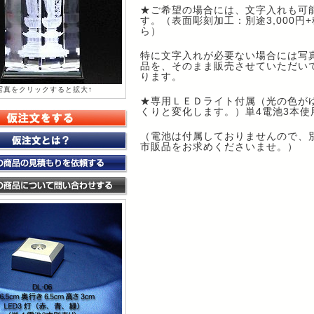
★ご希望の場合には、文字入れも可
す。（表面彫刻加工：別途3,000円
ら）
特に文字入れが必要ない場合には写
品を、そのまま販売させていただい
ります。
写真をクリックすると拡大↑
★専用ＬＥＤライト付属（光の色が
くりと変化します。）単4電池3本使
（電池は付属しておりませんので、
市販品をお求めくださいませ。）