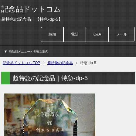
記念品ドットコム
超特急の記念品｜【特急-dp-5】
納期
電話
Q&A
メール
商品別メニュー・各種ご案内
記念品ドットコム TOP
超特急の記念品
特急-dp-5
超特急の記念品｜特急-dp-5