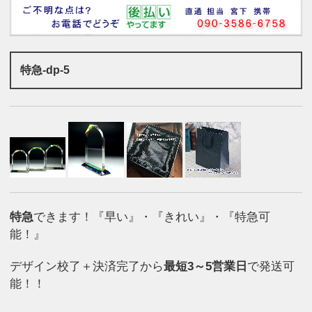
特急-dp-5
特急
できます！『早い』・『きれい』・『特急可
能！』
デザイン校了＋決済完了から
最短3～5営業日
で発送可
能！！