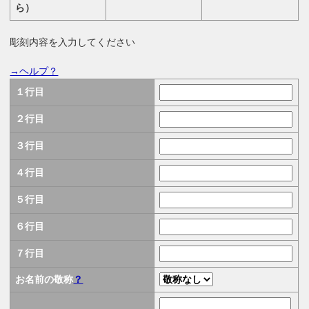
ら）
彫刻内容を入力してください
→ヘルプ？
１行目
２行目
３行目
４行目
５行目
６行目
７行目
お名前の敬称
？