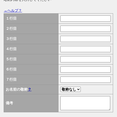
→ヘルプ？
１行目
２行目
３行目
４行目
５行目
６行目
７行目
お名前の敬称
？
備考