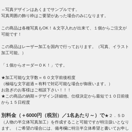
⇔写真デザインはあくまでサンプルです。
写真周囲の飾り枠はご要望があった場合のみになります。
この商品は各種写真もOK！＆文字入れが出来て、１個からご注文が
可能です！
この商品はレーザー加工を国内で行っております。（写真、イラスト
加工可能。）
「１個からオーダーＯＫ！」です。
★加工可能な文字数＝６０文字前後程度
（極端な文字超過＝有料で対応可能な場合が御座います。）
お急ぎのお客様はご相談下さい！！！
★この商品の納期＝デザイン詳細他、仕様決定から最短で１０日前後
から１５日程度
別料金（＋6000円（税別）／1名あたり～）で
★２．５Ｄ
（人物の半立体写真加工）を作成すること可能ですが特注扱いとなり
ます。（ご希望の場合には、備考欄に特注半立体希望と書いてお申し