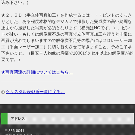
込み下さい。）
★２．５Ｄ（半立体写真加工）を作成するには・・・ピントのくっき
りとした、ある程度本格的なデジカメで撮影した完成度の高い綺麗な
正面から撮影した写真が必須となります（横顔はNGです。）、ピン
トが甘い・もしくは解像度不足の写真で立体写真加工を行うと非常に
画質が荒れてしまいますので解像度不足等の場合には２Ｄレーザー加
工（平面レーザー加工）に切り替えさせて頂きますこと、予めご了承
下さいませ。（目安＝人物像の肩幅で1000ピクセル以上の解像度が必
要です。）
★写真関連の詳細についてはこちら。
クリスタル表彰盾一覧に戻る。
アドレス
〒386-0041