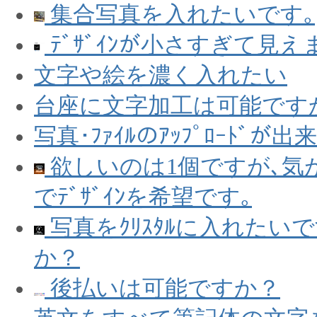
集合写真を入れたいです｡
ﾃﾞｻﾞｲﾝが小さすぎて見えま
文字や絵を濃く入れたい
台座に文字加工は可能です
写真･ﾌｧｲﾙのｱｯﾌﾟﾛｰﾄﾞが
欲しいのは1個ですが､気
でﾃﾞｻﾞｲﾝを希望です｡
写真をｸﾘｽﾀﾙに入れたい
か？
後払いは可能ですか？