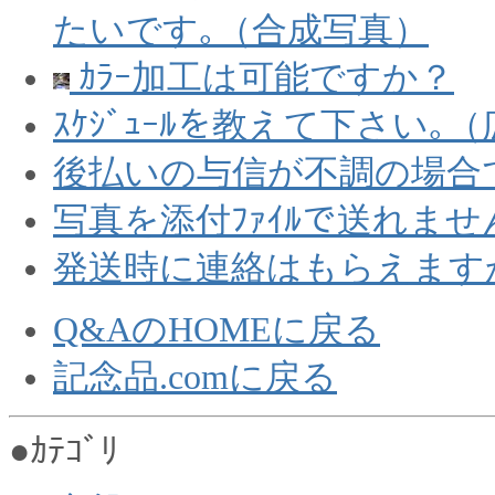
たいです｡（合成写真）
ｶﾗｰ加工は可能ですか？
ｽｹｼﾞｭｰﾙを教えて下さい
後払いの与信が不調の場合
写真を添付ﾌｧｲﾙで送れませ
発送時に連絡はもらえます
Q&AのHOMEに戻る
記念品.comに戻る
●ｶﾃｺﾞﾘ