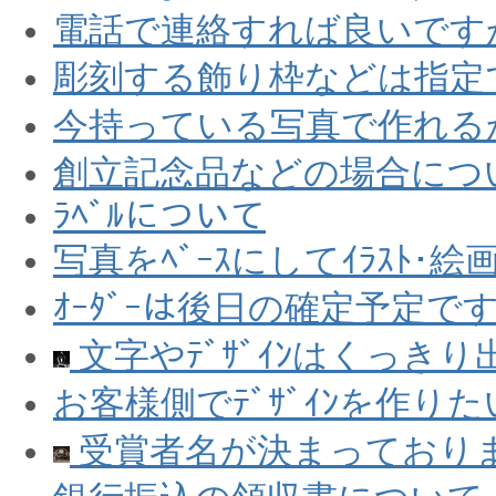
電話で連絡すれば良いですか？
彫刻する飾り枠などは指定
今持っている写真で作れる
創立記念品などの場合につ
ﾗﾍﾞﾙについて
写真をﾍﾞｰｽにしてｲﾗｽﾄ･
ｵｰﾀﾞｰは後日の確定予定
文字やﾃﾞｻﾞｲﾝはくっき
お客様側でﾃﾞｻﾞｲﾝを作り
受賞者名が決まっておりま