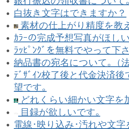
銀行振込の領収書について
白抜き文字はできますか？
素材の仕上がり精度を教
ｶﾗｰの完成予想写真がほし
ﾗｯﾋﾟﾝｸﾞを無料でやって下
納品書の宛名について｡（
ﾃﾞｻﾞｲﾝ校了後と代金決済後
望です｡
どれくらい細かい文字を
目録が欲しいです｡
電線･映り込み･汚れや文