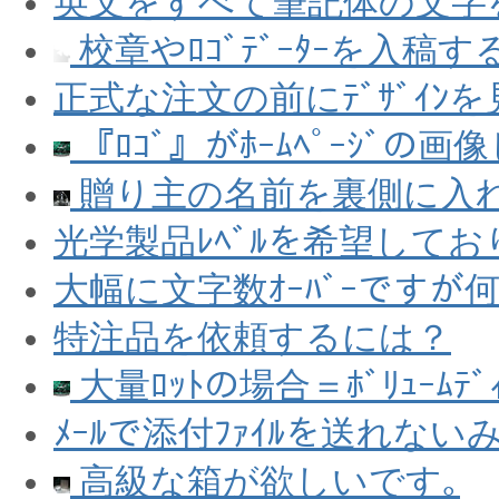
英文をすべて筆記体の文字
校章やﾛｺﾞﾃﾞｰﾀｰを入稿
正式な注文の前にﾃﾞｻﾞｲﾝ
『ﾛｺﾞ』がﾎｰﾑﾍﾟｰｼﾞの
贈り主の名前を裏側に入
光学製品ﾚﾍﾞﾙを希望してお
大幅に文字数ｵｰﾊﾞｰですが
特注品を依頼するには？
大量ﾛｯﾄの場合＝ﾎﾞﾘｭｰﾑﾃ
ﾒｰﾙで添付ﾌｧｲﾙを送れない
高級な箱が欲しいです｡