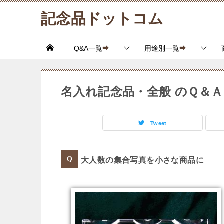
記念品ドットコム
Q&A一覧
用途別一覧
名入れ記念品・全般 のＱ＆Ａ
Tweet
大人数の集合写真を小さな商品に