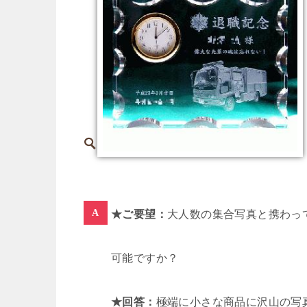
★ご要望：
大人数の集合写真と携わっ
可能ですか？
★回答：
極端に小さな商品に沢山の写