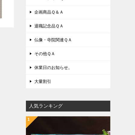
企画商品Ｑ＆Ａ
退職記念品ＱＡ
仏像・寺院関連ＱＡ
その他ＱＡ
休業日のお知らせ。
大量割引
人気ランキング