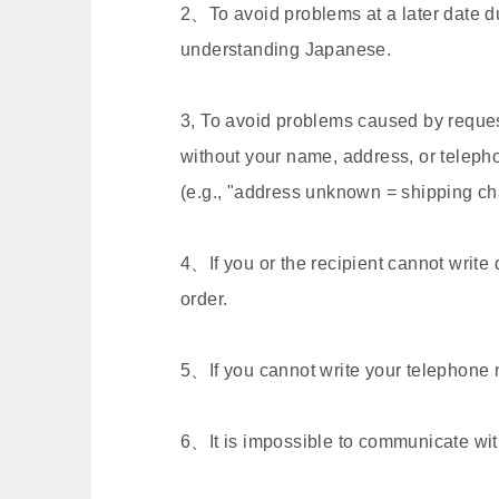
2、To avoid problems at a later date du
understanding Japanese.
3, To avoid problems caused by request
without your name, address, or telep
(e.g., "address unknown = shipping ch
4、If you or the recipient cannot write 
order.
5、If you cannot write your telephone 
6、It is impossible to communicate with