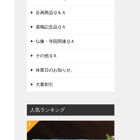
企画商品Ｑ＆Ａ
退職記念品ＱＡ
仏像・寺院関連ＱＡ
その他ＱＡ
休業日のお知らせ。
大量割引
人気ランキング