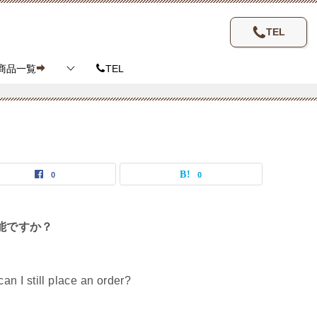
TEL
商品一覧
TEL
0
0
能ですか？
n I still place an order?