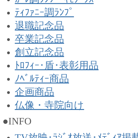
ﾃｨﾌｧﾆｰ調ﾗﾝﾌﾟ
退職記念品
卒業記念品
創立記念品
ﾄﾛﾌｨｰ･盾･表彰用品
ﾉﾍﾞﾙﾃｨｰ商品
企画商品
仏像・寺院向け
●INFO
TV放映･ﾗｼﾞｵ放送･ﾒﾃﾞｨｱ